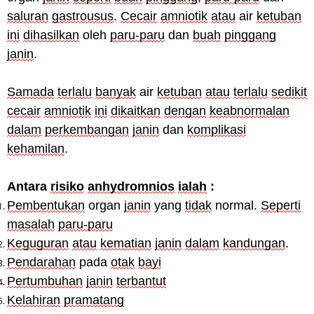
saluran
gastrousus
.
Cecair
amniotik
atau
air
ketuban
ini
dihasilkan
oleh
paru-paru
dan
buah
pinggang
janin
.
Samada
terlalu
banyak
air
ketuban
atau
terlalu
sedikit
cecair
amniotik
ini
dikaitkan
dengan
keabnormalan
dalam
perkembangan
janin
dan
komplikasi
kehamilan
.
Antara
risiko
anhydromnios
ialah
:
Pembentukan
organ
janin
yang
tidak
normal.
Seperti
masalah
paru-paru
Keguguran
atau
kematian
janin
dalam
kandungan
.
Pendarahan
pada
otak
bayi
Pertumbuhan
janin
terbantut
Kelahiran
pramatang