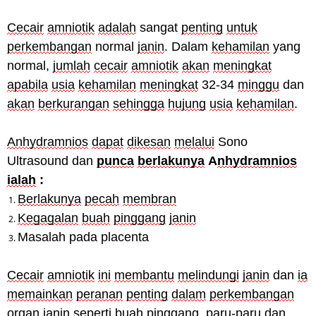
Cecair
amniotik
adalah
sangat
penting
untuk
perkembangan
normal
janin
. Dalam
kehamilan
yang
normal,
jumlah
cecair
amniotik
akan
meningkat
apabila
usia
kehamilan
meningkat
32-34
minggu
dan
akan
berkurangan
sehingga
hujung
usia
kehamilan
.
Anhydramnios
dapat
dikesan
melalui
Sono
Ultrasound dan
punca
berlakunya
A
nhydramnios
ialah
:
Berlakunya
pecah
membran
Kegagalan
buah
pinggang
janin
Masalah pada placenta
Cecair
amniotik
ini
membantu
melindungi
janin
dan
ia
memainkan
peranan
penting
dalam
perkembangan
organ
janin
seperti
buah
pinggang
,
paru-paru
dan