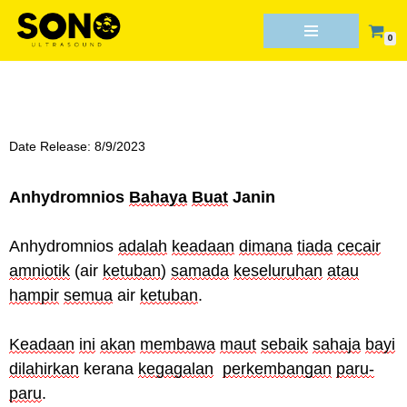
0
Skip
to
content
Date Release: 8/9/2023
Anhydromnios
Bahaya
Buat
Janin
Anhydromnios
adalah
keadaan
dimana
tiada
cecair
amniotik
(air
ketuban
)
samada
keseluruhan
atau
hampir
semua
air
ketuban
.
Keadaan
ini
akan
membawa
maut
sebaik
sahaja
bayi
dilahirkan
kerana
kegagalan
perkembangan
paru-
paru
.