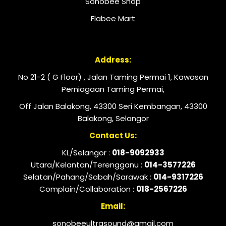
Sonobee Shop
Flabee Mart
Address:
No 21-2 ( G Floor) , Jalan Taming Permai 1, Kawasan
Perniagaan Taming Permai,
Off Jalan Balakong, 43300 Seri Kembangan, 43300
Balakong, Selangor
Contact Us:
KL/Selangor :
018-9092933
Utara/Kelantan/Terengganu :
014-3577226
Selatan/Pahang/Sabah/Sarawak :
014-9317226
Complain/Collaboration :
018-2567226
Email:
sonobeeultrasound@gmail.com