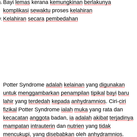
Bayi
lemas
kerana
kemungkinan
berlakunya
komplikasi
sewaktu
proses
kelahiran
Kelahiran
secara
pembedahan
Potter Syndrome
adalah
kelainan
yang
digunakan
untuk
menggambarkan
penampilan
tipikal
bayi
baru
lahir
yang
terdedah
kepada
anhydramnios
. Ciri-
ciri
fizikal
Potter Syndrome
ialah
muka
yang rata dan
kecacatan
anggota
badan,
ia
adalah
akibat
terjadinya
mampatan
intrauterin
dan
nutrien
yang
tidak
mencukupi
, yang
disebabkan
oleh
anhydramnios
.