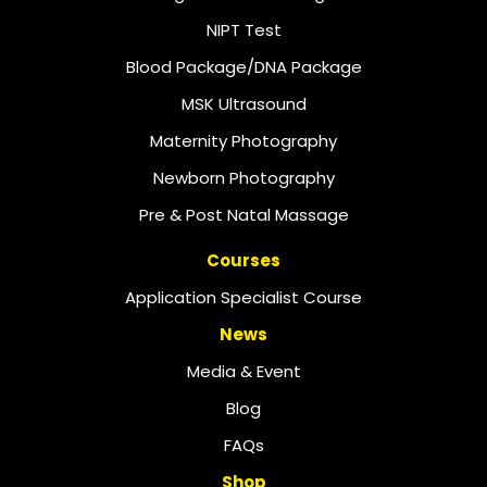
NIPT Test
Blood Package/DNA Package
MSK Ultrasound
Maternity Photography
Newborn Photography
Pre & Post Natal Massage
Courses
Application Specialist Course
News
Media & Event
Blog
FAQs
Shop