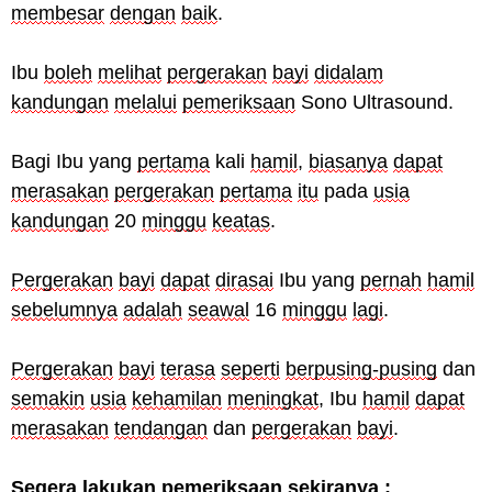
membesar
dengan
baik
.
Ibu
boleh
melihat
pergerakan
bayi
didalam
kandungan
melalui
pemeriksaan
Sono Ultrasound.
Bagi Ibu yang
pertama
kali
hamil
,
biasanya
dapat
merasakan
pergerakan
pertama
itu
pada
usia
kandungan
20
minggu
keatas
.
Pergerakan
bayi
dapat
dirasai
Ibu yang
pernah
hamil
sebelumnya
adalah
seawal
16
minggu
lagi
.
Pergerakan
bayi
terasa
seperti
berpusing-pusing
dan
semakin
usia
kehamilan
meningkat
, Ibu
hamil
dapat
merasakan
tendangan
dan
pergerakan
bayi
.
Segera
lakukan
pemeriksaan
sekiranya
: