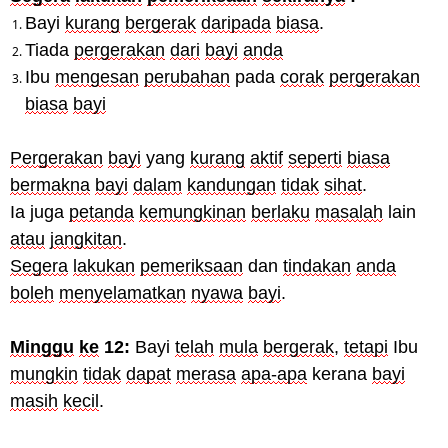
Bayi
kurang
bergerak
daripada
biasa
.
Tiada
pergerakan
dari
bayi
anda
Ibu
mengesan
perubahan
pada
corak
pergerakan
biasa
bayi
Pergerakan
bayi
yang
kurang
aktif
seperti
biasa
bermakna
bayi
dalam
kandungan
tidak
sihat
.
Ia juga
petanda
kemungkinan
berlaku
masalah
lain
atau
jangkitan
.
Segera
lakukan
pemeriksaan
dan
tindakan
anda
boleh
menyelamatkan
nyawa
bayi
.
Minggu
ke
12:
Bayi
telah
mula
bergerak
,
tetapi
Ibu
mungkin
tidak
dapat
merasa
apa-apa
kerana
bayi
masih
kecil
.