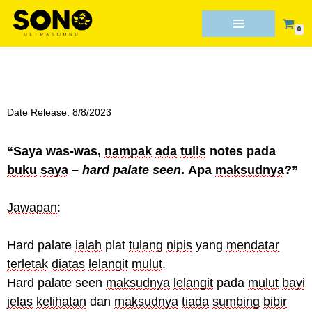
0
Skip
to
content
Date Release: 8/8/2023
“
Saya
was-was,
nampak
ada
tulis
notes
pada
buku
saya
–
hard palate seen
.
Apa
maksudnya
?”
Jawapan
:
Hard palate
ialah
plat
tulang
nipis
yang
mendatar
terletak
diatas
lelangit
mulut
.
Hard palate seen
maksudnya
lelangit
pada
mulut
bayi
jelas
kelihatan
dan
maksudnya
tiada
sumbing
bibir