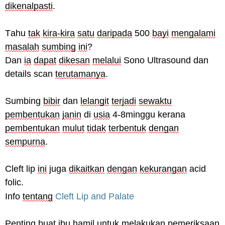
dikenalpasti
.
Tahu
tak
kira-kira
satu
daripada
500
bayi
mengalami
masalah
sumbing
ini
?
Dan
ia
dapat
dikesan
melalui
Sono Ultrasound dan
details scan
terutamanya
.
Sumbing
bibir
dan
lelangit
terjadi
sewaktu
pembentukan
janin
di
usia
4-8minggu kerana
pembentukan
mulut
tidak
terbentuk
dengan
sempurna
.
Cleft lip
ini
juga
dikaitkan
dengan
kekurangan
acid
folic.
Info
tentang
Cleft Lip and Palate
Penting
buat
ibu
hamil
untuk
melakukan
pemeriksaan