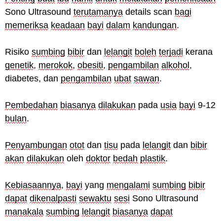
Sono Ultrasound
terutamanya
details scan
bagi
memeriksa
keadaan
bayi
dalam
kandungan
.
Risiko
sumbing
bibir
dan
lelangit
boleh
terjadi
kerana
genetik
,
merokok
,
obesiti
,
pengambilan
alkohol
,
diabetes, dan
pengambilan
ubat
sawan
.
Pembedahan
biasanya
dilakukan
pada
usia
bayi
9-12
bulan
.
Penyambungan
otot
dan
tisu
pada
lelangit
dan
bibir
akan
dilakukan
oleh
doktor
bedah
plastik
.
Kebiasaannya
,
bayi
yang
mengalami
sumbing
bibir
dapat
dikenalpasti
sewaktu
sesi
Sono Ultrasound
manakala
sumbing
lelangit
biasanya
dapat