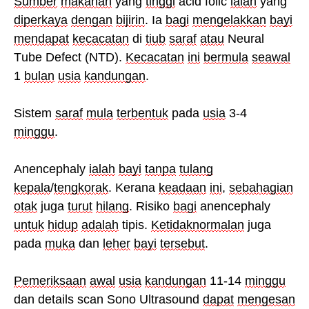
Sumber
makanan
yang
tinggi
acid folic
ialah
yang
diperkaya
dengan
bijirin
. Ia
bagi
mengelakkan
bayi
mendapat
kecacatan
di
tiub
saraf
atau
Neural
Tube Defect (NTD).
Kecacatan
ini
bermula
seawal
1
bulan
usia
kandungan
.
Sistem
saraf
mula
terbentuk
pada
usia
3-4
minggu
.
Anencephaly
ialah
bayi
tanpa
tulang
kepala
/
tengkorak
. Kerana
keadaan
ini
,
sebahagian
otak
juga
turut
hilang
. Risiko
bagi
anencephaly
untuk
hidup
adalah
tipis.
Ketidaknormalan
juga
pada
muka
dan
leher
bayi
tersebut
.
Pemeriksaan
awal
usia
kandungan
11-14
minggu
dan details scan Sono Ultrasound
dapat
mengesan