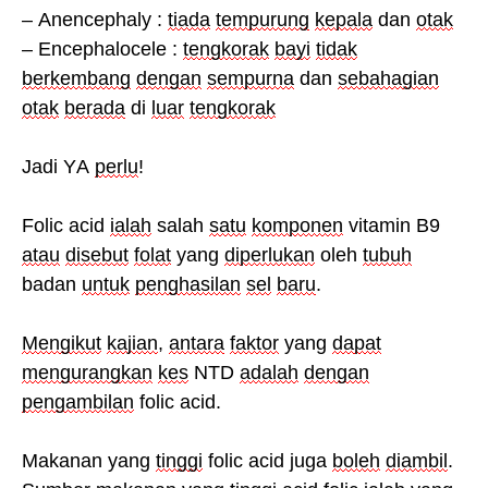
– Anencephaly :
tiada
tempurung
kepala
dan
otak
–
Encephalocele
:
tengkorak
bayi
tidak
berkembang
dengan
sempurna
dan
sebahagian
otak
berada
di
luar
tengkorak
Jadi
YA
perlu
!
Folic acid
ialah
salah
satu
komponen
vitamin B9
atau
disebut
folat
yang
diperlukan
oleh
tubuh
badan
untuk
penghasilan
sel
baru
.
Mengikut
kajian
,
antara
faktor
yang
dapat
mengurangkan
kes
NTD
adalah
dengan
pengambilan
folic acid.
Makanan yang
tinggi
folic acid juga
boleh
diambil
.