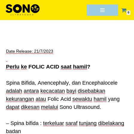
0
Skip
to
content
Date Release: 21/7/2023
Perlu
ke
FOLIC ACID
saat
hamil
?
Spina Bifida, Anencephaly, dan Encephalocele
adalah
antara
kecacatan
bayi
disebabkan
kekurangan
atau
Folic Acid
sewaktu
hamil
yang
dapat
dikesan
melalui
Sono Ultrasound.
–
Spina
bifida :
terkeluar
saraf
tunjang
dibelakang
badan