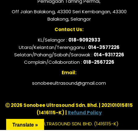
Perniagaan Taming Permai,
Off Jalan Balakong, 43300 Seri Kembangan, 43300
Balakong, Selangor
Contact Us:
KL/Selangor :
018-9092933
Utara/Kelantan/Terengganu :
014-3577226
Selatan/Pahang/Sabah/Sarawak :
014-9317226
Complain/Collaboration :
018-2567226
Email:
sonobeeultrasound@gmail.com
Ⓒ 2026 Sonobee Ultrasound Sdn. Bhd. | 202101015815
(1416115-K) |
Refund Policy
SONOBEE ULTRASOUND SDN. BHD. (1416115-K)
Translate »