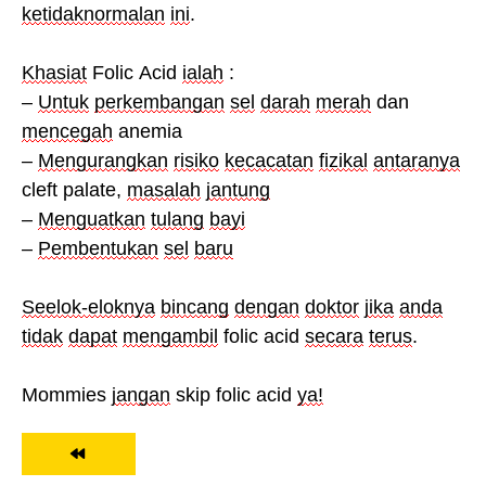
ketidaknormalan
ini
.
Khasiat
Folic Acid
ialah
:
–
Untuk
perkembangan
sel
darah
merah
dan
mencegah
anemia
–
Mengurangkan
risiko
kecacatan
fizikal
antaranya
cleft palate,
masalah
jantung
–
Menguatkan
tulang
bayi
–
Pembentukan
sel
baru
Seelok-eloknya
bincang
dengan
doktor
jika
anda
tidak
dapat
mengambil
folic acid
secara
terus
.
Mommies
jangan
skip folic acid
ya!