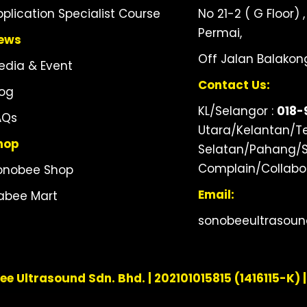
pplication Specialist Course
No 21-2 ( G Floor
Permai,
ews
Off Jalan Balakon
edia & Event
Contact Us:
log
KL/Selangor :
018-
AQs
Utara/Kelantan/T
hop
Selatan/Pahang/
Complain/Collabor
onobee Shop
Email:
labee Mart
sonobeeultrasou
e Ultrasound Sdn. Bhd. | 202101015815 (1416115-K) 