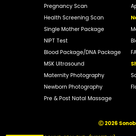
Pregnancy Scan
A
Health Screening Scan
N
Single Mother Package
M
NIPT Test
B
Blood Package/DNA Package
F
MSK Ultrasound
S
Maternity Photography
S
Newborn Photography
F
Pre & Post Natal Massage
Ⓒ 2026 Sonobe