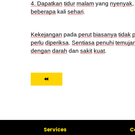
4. Dapatkan
tidur
malam
yang
nyenyak
beberapa
kali
sehari
.
Kekejangan
pada
perut
biasanya
tidak
p
perlu
diperiksa
.
Sentiasa
penuhi
temujan
dengan
darah
dan
sakit
kuat
.
Services
C