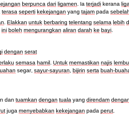
kejangan
berpunca
dari
ligamen
.
Ia
terjadi
kerana
li
a
terasa
seperti
kekejangan
yang
tajam
pada
sebela
an
.
Elakkan
untuk
berbaring
telentang
selama
lebih
d
a
ini
boleh
mengurangkan
aliran
darah
ke
bayi
.
gi
dengan
serat
erlaku
semasa
hamil
.
Untuk
memastikan
najis
lembu
buahan
segar
,
sayur-sayuran
,
bijirin
serta
buah-buah
n dan
tuamkan
dengan
tuala
yang
direndam
denga
rut
juga
menyebabkan
kekejangan
pada
perut
.