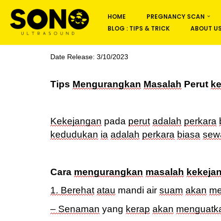
HOME
PREGNANCY SCAN
Skip
BLOG : TIPS & TRICK
ABOUT U
to
content
Date Release: 3/10/2023
Tips
Mengurangkan
Masalah
Perut
ke
Kekejangan
pada
perut
adalah
perkara
kedudukan
ia
adalah
perkara
biasa
sew
Cara
mengurangkan
masalah
kekeja
1. Berehat
atau
mandi air
suam
akan
me
–
Senaman
yang
kerap
akan
menguatk