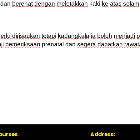
, dan
berehat
dengan
meletakkan
kaki
ke
atas
selam
erlu
dirisaukan
tetapi
kadangkala
ia
boleh
menjadi
p
ji
pemeriksaan
prenatal
dan
segera
dapatkan
rawat
ourses
Address: