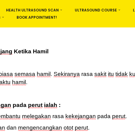
HEALTH ULTRASOUND SCAN
ULTRASOUND COURSE
S
BOOK APPOINTMENT!
jang
Ketika
Hamil
biasa
semasa
hamil
.
Sekiranya
rasa
sakit
itu
tidak
ku
aktu
hamil
.
ngan
pada
perut
ialah
:
mbantu
melegakan
rasa
kekejangan
pada
perut
.
an
dan
mengencangkan
otot
perut
.