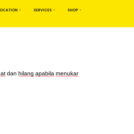
LOCATION
SERVICES
SHOP
at
dan
hilang
apabila
menukar