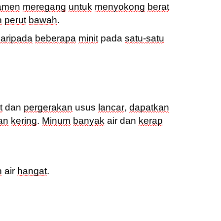
gamen
meregang
untuk
menyokong
berat
h
perut
bawah
.
aripada
beberapa
minit
pada
satu-satu
t
dan
pergerakan
usus
lancar
,
dapatkan
an
kering
.
Minum
banyak
air
dan
kerap
n
air
hangat
.