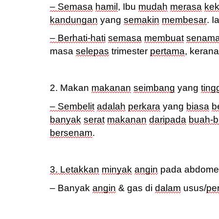
–
Semasa
hamil
,
Ibu
mudah
merasa
ke
kandungan
yang
semakin
membesar
.
I
–
Berhati-hati
semasa
membuat
senam
masa
selepas
trimester
pertama
, keran
2. Makan
makanan
seimbang
yang
ting
– Sembelit
adalah
perkara
yang
biasa
b
banyak
serat
makanan
daripada
buah-
bersenam
.
3. Letakkan
minyak
angin
pada abdome
–
Banyak
angin
& gas di
dalam
usus
/
pe