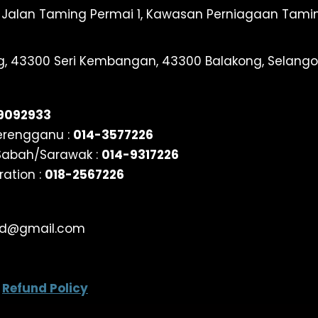
) , Jalan Taming Permai 1, Kawasan Perniagaan Tami
g, 43300 Seri Kembangan, 43300 Balakong, Selango
9092933
erengganu :
014-3577226
Sabah/Sarawak :
014-9317226
ation :
018-2567226
nd@gmail.com
|
Refund Policy